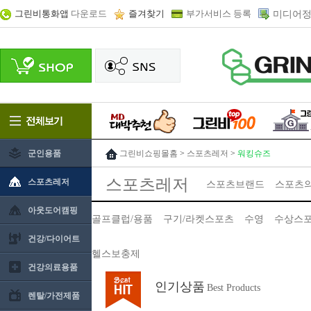
그린비통화앱
다운로드
즐겨찾기
부가서비스 등록
미디어정
군인용품
그린비쇼핑몰홈
>
스포츠레저
>
워킹슈즈
스포츠레저
스포츠레저
스포츠브랜드
스포츠
아웃도어캠핑
골프클럽/용품
구기/라켓스포츠
수영
수상스
건강/다이어트
헬스보충제
건강의료용품
인기상품
Best Products
렌탈/가전제품