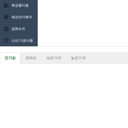
화장품미용
패션언더웨어
잡화슈즈
신선/가공식품
인기순
판매순
낮은가격
높은가격