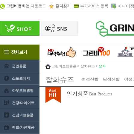
그린비통화앱
다운로드
즐겨찾기
부가서비스 등록
미디어정
군인용품
그린비쇼핑몰홈
>
잡화슈즈
>
모자
잡화슈즈
스포츠레저
여성신발
남성신발
여성
아웃도어캠핑
인기상품
Best Products
건강/다이어트
건강의료용품
렌탈/가전제품