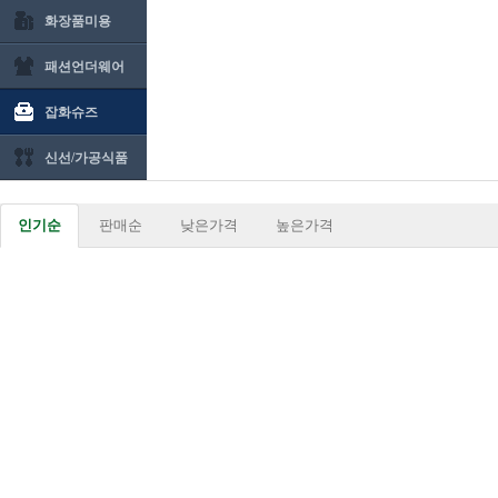
화장품미용
패션언더웨어
잡화슈즈
신선/가공식품
인기순
판매순
낮은가격
높은가격