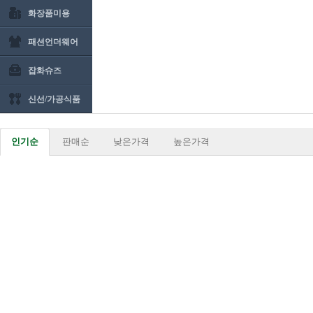
화장품미용
패션언더웨어
잡화슈즈
신선/가공식품
인기순
판매순
낮은가격
높은가격