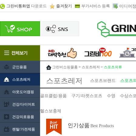
그린비통화앱
다운로드
즐겨찾기
부가서비스 등록
미디어정
군인용품
그린비쇼핑몰홈
>
스포츠레저
>
스포츠의류
스포츠레저
스포츠레저
스포츠브랜드
스포츠
아웃도어캠핑
골프클럽/용품
구기/라켓스포츠
수영
수상스
건강/다이어트
헬스보충제
건강의료용품
인기상품
Best Products
렌탈/가전제품