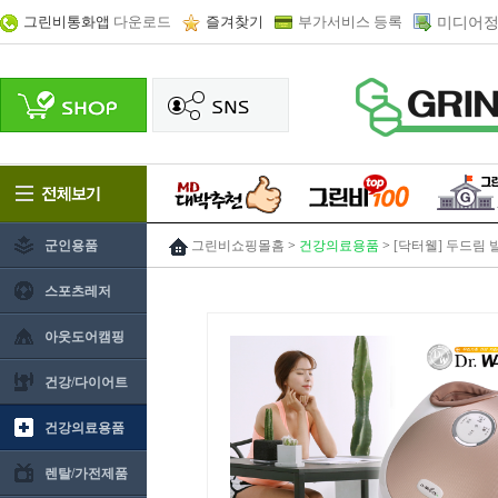
그린비통화앱
다운로드
즐겨찾기
부가서비스 등록
미디어정
군인용품
그린비쇼핑몰홈
>
건강의료용품
>
[닥터웰] 두드림 발
스포츠레저
아웃도어캠핑
건강/다이어트
건강의료용품
렌탈/가전제품