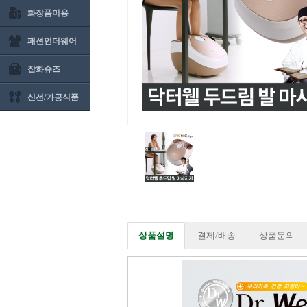
화장품미용
패션언더웨어
잡화슈즈
신선/가공식품
상품설명
결제/배송
상품문의