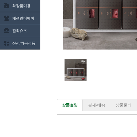
화장품미용
패션언더웨어
잡화슈즈
신선/가공식품
상품설명
결제/배송
상품문의