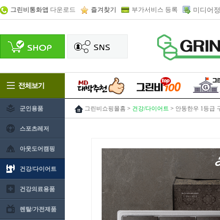
그린비통화앱
다운로드
즐겨찾기
부가서비스 등록
미디어정
군인용품
그린비쇼핑몰홈
>
건강/다이어트
>
안동한우 1등급 구
스포츠레저
아웃도어캠핑
건강/다이어트
건강의료용품
렌탈/가전제품