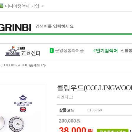
-->
미디어정액제 가입
1
군영상통화어플
#인기검색어
선불
그린비
COLLINGWOOD)홈세트12p
입대손목시계
콜링우드(COLLINGWOO
헤어샴푸
디엔테크
제대모자
상품코드
0136768
200,000원
38,000
원
1