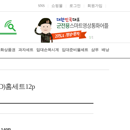
SNS
|
쇼핑몰
|
로그인
|
회원가입
|
1
/1
통화상품권
과자세트
입대
손목시계
입대준비물
세트
샴푸
배낭
D)홈세트12p
,140P