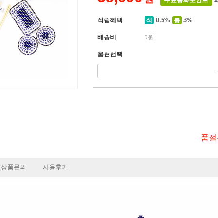
무료통화포인트
적립혜택
적
0.5%
통
3%
배송비
0원
옵션선택
품절
상품문의
사용후기