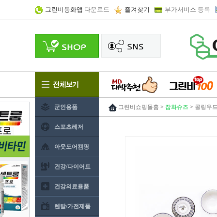
그린비통화앱
다운로드
즐겨찾기
부가서비스 등록
군인용품
그린비쇼핑몰홈
>
잡화슈즈
>
콜링우드(
스포츠레저
아웃도어캠핑
건강/다이어트
건강의료용품
렌탈/가전제품