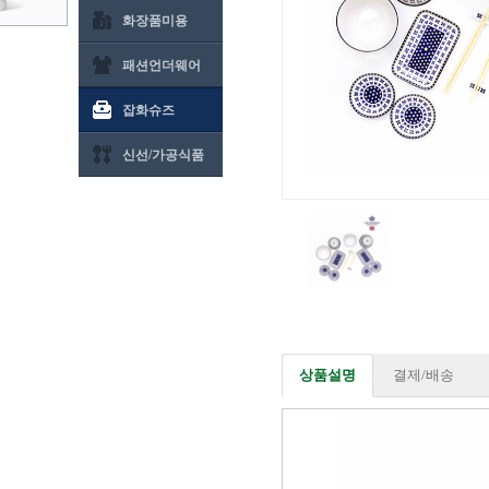
화장품미용
패션언더웨어
잡화슈즈
신선/가공식품
상품설명
결제/배송